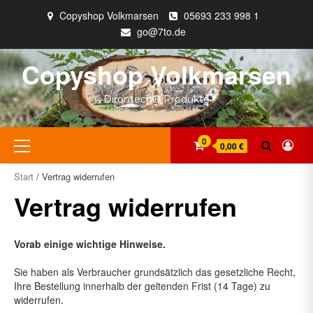
Zum
Copyshop Volkmarsen
05693 233 998 1
Inhalt
go@7to.de
springen
Copyshop Volkmarsen
Dirontech® Produkte
Primäres
0
0,00 €
Menü
Start
/ Vertrag widerrufen
Vertrag widerrufen
Vorab einige wichtige Hinweise.
Sie haben als Verbraucher grundsätzlich das gesetzliche Recht,
Ihre Bestellung innerhalb der geltenden Frist (14 Tage) zu
widerrufen.