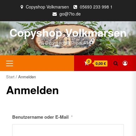
Zum
Copyshop Volkmarsen
05693 233 998 1
Inhalt
go@7to.de
springen
Copyshop Volkmarsen
Dirontech® Produkte
Primäres
0
0,00 €
Menü
Start
/ Anmelden
Anmelden
Benutzername oder E-Mail
*