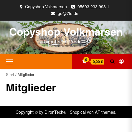
Zum
Copyshop Volkmarsen
05693 233 998 1
Inhalt
go@7to.de
springen
Copyshop Volkmarsen
Dirontech® Produkte
Primäres
0
0,00 €
Menü
Start
/ Mitglieder
Mitglieder
Copyright © by DironTech®
|
Shopical
von AF themes.