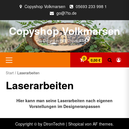
Zum
Copyshop Volkmarsen
05693 233 998 1
Inhalt
go@7to.de
springen
Copyshop Volkmarsen
Dirontech® Produkte
Primäres
0
0,00 €
Menü
Start
/ Laserarbeiten
Laserarbeiten
Hier kann man seine Laserarbeiten nach eigenen
Vorstellungen im Designeranpassen
Copyright © by DironTech®
|
Shopical
von AF themes.