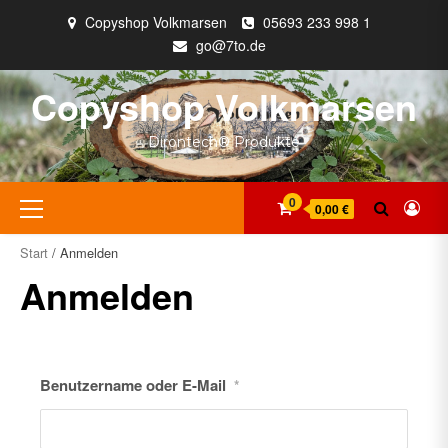
Zum
Copyshop Volkmarsen
05693 233 998 1
Inhalt
go@7to.de
springen
Copyshop Volkmarsen
Dirontech® Produkte
Primäres
0
0,00 €
Menü
Start
/ Anmelden
Anmelden
Benutzername oder E-Mail
*